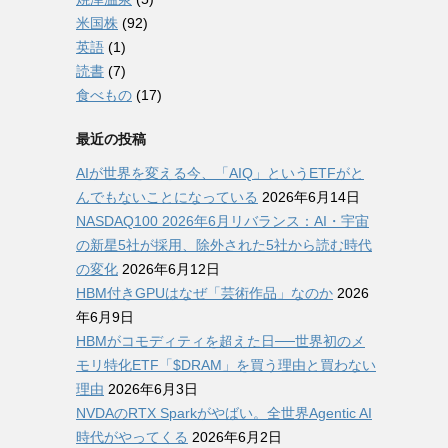
米国株
(92)
英語
(1)
読書
(7)
食べもの
(17)
最近の投稿
AIが世界を変える今、「AIQ」というETFがと
んでもないことになっている
2026年6月14日
NASDAQ100 2026年6月リバランス：AI・宇宙
の新星5社が採用、除外された5社から読む時代
の変化
2026年6月12日
HBM付きGPUはなぜ「芸術作品」なのか
2026
年6月9日
HBMがコモディティを超えた日──世界初のメ
モリ特化ETF「$DRAM」を買う理由と買わない
理由
2026年6月3日
NVDAのRTX Sparkがやばい。全世界Agentic AI
時代がやってくる
2026年6月2日