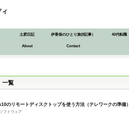
ディ
土肥日記
伊香保のひとり旅(8記事）
40代転職
About
Contact
」 一覧
dows10のリモートディスクトップを使う方法（テレワークの準備
ソフトウェア