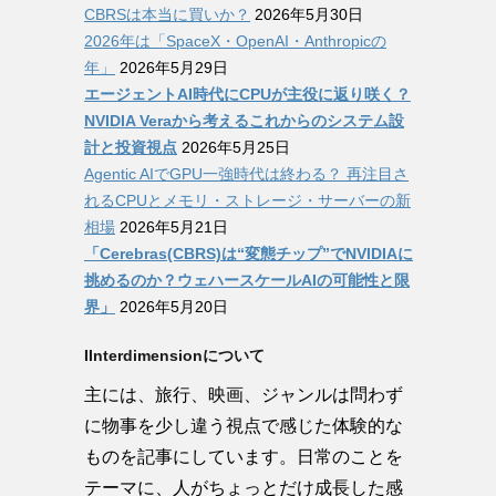
CBRSは本当に買いか？
2026年5月30日
2026年は「SpaceX・OpenAI・Anthropicの
年」
2026年5月29日
エージェントAI時代にCPUが主役に返り咲く？
NVIDIA Veraから考えるこれからのシステム設
計と投資視点
2026年5月25日
Agentic AIでGPU一強時代は終わる？ 再注目さ
れるCPUとメモリ・ストレージ・サーバーの新
相場
2026年5月21日
「Cerebras(CBRS)は“変態チップ”でNVIDIAに
挑めるのか？ウェハースケールAIの可能性と限
界」
2026年5月20日
IInterdimensionについて
主には、旅行、映画、ジャンルは問わず
に物事を少し違う視点で感じた体験的な
ものを記事にしています。日常のことを
テーマに、人がちょっとだけ成長した感