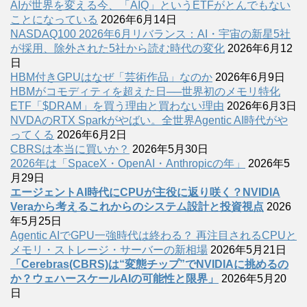
AIが世界を変える今、「AIQ」というETFがとんでもない
ことになっている
2026年6月14日
NASDAQ100 2026年6月リバランス：AI・宇宙の新星5社
が採用、除外された5社から読む時代の変化
2026年6月12
日
HBM付きGPUはなぜ「芸術作品」なのか
2026年6月9日
HBMがコモディティを超えた日──世界初のメモリ特化
ETF「$DRAM」を買う理由と買わない理由
2026年6月3日
NVDAのRTX Sparkがやばい。全世界Agentic AI時代がや
ってくる
2026年6月2日
CBRSは本当に買いか？
2026年5月30日
2026年は「SpaceX・OpenAI・Anthropicの年」
2026年5
月29日
エージェントAI時代にCPUが主役に返り咲く？NVIDIA
Veraから考えるこれからのシステム設計と投資視点
2026
年5月25日
Agentic AIでGPU一強時代は終わる？ 再注目されるCPUと
メモリ・ストレージ・サーバーの新相場
2026年5月21日
「Cerebras(CBRS)は“変態チップ”でNVIDIAに挑めるの
か？ウェハースケールAIの可能性と限界」
2026年5月20
日