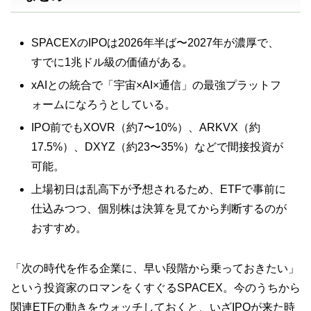
SPACEXのIPOは2026年半ば〜2027年が濃厚で、
すでに1兆ドル級の価値がある。
xAIとの統合で「宇宙×AI×通信」の最強プラットフ
ォームになろうとしている。
IPO前でもXOVR（約7〜10%）、ARKVX（約
17.5%）、DXYZ（約23〜35%）などで間接投資が
可能。
上場初日は乱高下が予想されるため、ETFで事前に
仕込みつつ、個別株は決算を見てから判断するのが
おすすめ。
「次の時代を作る企業に、早い段階から乗っておきたい」
という投資家のロマンをくすぐるSPACEX。今のうちから
関連ETFの動きをウォッチしておくと、いざIPOが来た時