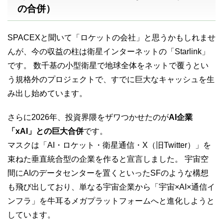
の合併）
SPACEXと聞いて「ロケットの会社」と思うかもしれませ
んが、今の収益の柱は衛星インターネットの「Starlink」
です。 数千基の小型衛星で地球全体をネットで覆うとい
う規格外のプロジェクトで、すでに巨大なキャッシュを生
み出し始めています。
さらに2026年、投資界隈をザワつかせたのが
AI企業
「xAI」との巨大合併
です。
マスクは「AI・ロケット・衛星通信・X（旧Twitter）」を
束ねた垂直統合型の企業を作ると宣言しました。 宇宙空
間にAIのデータセンターを置くといったSFのような構想
も飛び出しており、単なる宇宙企業から「宇宙×AI×通信イ
ンフラ」を牛耳るメガプラットフォームへと進化しようと
しています。