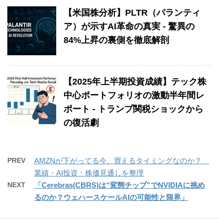
【米国株分析】PLTR（パランティ
ア）が示すAI革命の真実 - 驚異の
84%上昇の裏側を徹底解剖
【2025年上半期投資成績】テック株
中心ポートフォリオの激動半年間レ
ポート - トランプ関税ショックから
の復活劇
PREV
AMZNが下がってる今、買えるタイミングなのか？
業績・AI投資・株価見通しを整理
NEXT
「Cerebras(CBRS)は“変態チップ”でNVIDIAに挑め
るのか？ウェハースケールAIの可能性と限界」