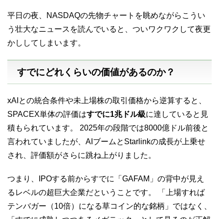
平日の夜、NASDAQの先物チャートを眺めながらこうい
う壮大なニュースを読んでいると、ついワクワクして夜更
かししてしまいます。
すでにどれくらいの価値があるのか？
xAIとの統合条件や未上場株の取引価格から逆算すると、
SPACEX単体の評価は
すでに1兆ドル級
に達していると見
積もられています。 2025年の段階では8000億ドル前後と
言われていましたが、AIブームとStarlinkの成長が上乗せ
され、評価額がさらに跳ね上がりました。
つまり、IPOする前からすでに「GAFAM」の背中が見え
るレベルの超巨大企業だということです。 「上場すれば
テンバガー（10倍）になる草コイン的な銘柄」ではなく、