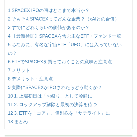
1
SPACEX IPOの噂はどこまで本当か？
2
そもそもSPACEXってどんな企業？（xAIとの合併）
3
すでにどれくらいの価値があるのか？
4
【最新検証】SPACEXを含む主なETF・ファンド一覧
5
ちなみに、有名な宇宙ETF「UFO」には入っていない
の？
6
ETFでSPACEXを買っておくことの意味と注意点
7
メリット
8
デメリット・注意点
9
実際にSPACEXがIPOされたらどう動くか？
10
1. 上場初日は「お祭り」として冷静に
11
2. ロックアップ解除と最初の決算を待つ
12
3. ETFを「コア」、個別株を「サテライト」に
13
まとめ