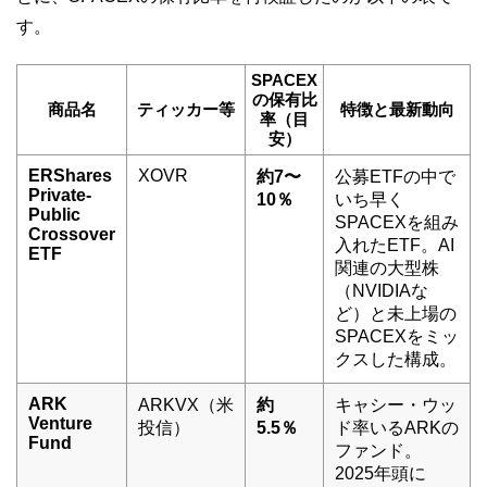
す。
SPACEX
の保有比
商品名
ティッカー等
特徴と最新動向
率（目
安）
ERShares
XOVR
約7〜
公募ETFの中で
Private-
10％
いち早く
Public
SPACEXを組み
Crossover
入れたETF。AI
ETF
関連の大型株
（NVIDIAな
ど）と未上場の
SPACEXをミッ
クスした構成。
ARK
ARKVX（米
約
キャシー・ウッ
Venture
投信）
5.5％
ド率いるARKの
Fund
ファンド。
2025年頭に