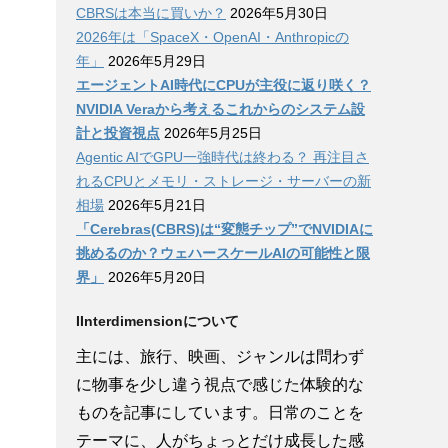
CBRSは本当に買いか？
2026年5月30日
2026年は「SpaceX・OpenAI・Anthropicの
年」
2026年5月29日
エージェントAI時代にCPUが主役に返り咲く？
NVIDIA Veraから考えるこれからのシステム設
計と投資視点
2026年5月25日
Agentic AIでGPU一強時代は終わる？ 再注目さ
れるCPUとメモリ・ストレージ・サーバーの新
相場
2026年5月21日
「Cerebras(CBRS)は“変態チップ”でNVIDIAに
挑めるのか？ウェハースケールAIの可能性と限
界」
2026年5月20日
IInterdimensionについて
主には、旅行、映画、ジャンルは問わず
に物事を少し違う視点で感じた体験的な
ものを記事にしています。日常のことを
テーマに、人がちょっとだけ成長した感