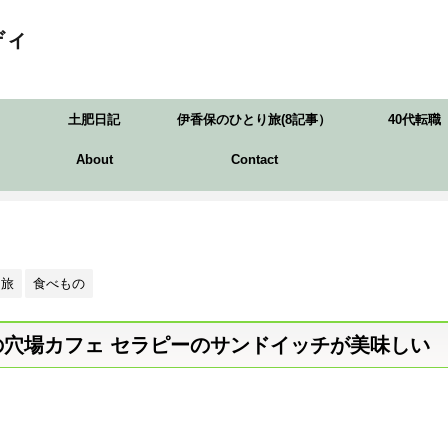
ディ
土肥日記
伊香保のひとり旅(8記事）
40代転職
About
Contact
旅
食べもの
穴場カフェ セラピーのサンドイッチが美味しい