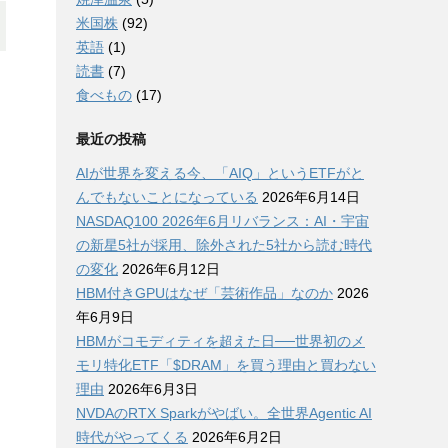
米国株
(92)
英語
(1)
読書
(7)
食べもの
(17)
最近の投稿
AIが世界を変える今、「AIQ」というETFがと
んでもないことになっている
2026年6月14日
NASDAQ100 2026年6月リバランス：AI・宇宙
の新星5社が採用、除外された5社から読む時代
の変化
2026年6月12日
HBM付きGPUはなぜ「芸術作品」なのか
2026
年6月9日
HBMがコモディティを超えた日──世界初のメ
モリ特化ETF「$DRAM」を買う理由と買わない
理由
2026年6月3日
NVDAのRTX Sparkがやばい。全世界Agentic AI
時代がやってくる
2026年6月2日