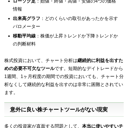
ローソク足
：始値・終値・高値・安値の4つの価格
情報
出来高グラフ
：どのくらいの取引があったかを示す
バロメーター
移動平均線
：株価が上昇トレンドか下降トレンドか
の判断材料
株式投資において、チャート分析は
継続的に利益を出すた
めの必要不可欠なツール
です
。短期的なデイトレードから
1週間、1ヶ月程度の期間での投資においても、チャート分
析なくして継続的な利益を出すのは非常に困難とされてい
ます
。
意外に良い株チャートツールがない現実
多くの投資家が直面する問題として、
本当に使いやすいチ