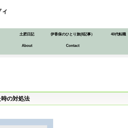
ディ
土肥日記
伊香保のひとり旅(8記事）
40代転職
About
Contact
た時の対処法