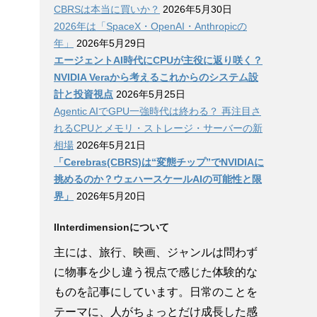
CBRSは本当に買いか？
2026年5月30日
2026年は「SpaceX・OpenAI・Anthropicの
年」
2026年5月29日
エージェントAI時代にCPUが主役に返り咲く？
NVIDIA Veraから考えるこれからのシステム設
計と投資視点
2026年5月25日
Agentic AIでGPU一強時代は終わる？ 再注目さ
れるCPUとメモリ・ストレージ・サーバーの新
相場
2026年5月21日
「Cerebras(CBRS)は“変態チップ”でNVIDIAに
挑めるのか？ウェハースケールAIの可能性と限
界」
2026年5月20日
IInterdimensionについて
主には、旅行、映画、ジャンルは問わず
に物事を少し違う視点で感じた体験的な
ものを記事にしています。日常のことを
テーマに、人がちょっとだけ成長した感