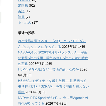
米国株
(92)
英語
(1)
読書
(7)
食べもの
(17)
最近の投稿
AIが世界を変える今、「AIQ」というETFがと
んでもないことになっている
2026年6月14日
NASDAQ100 2026年6月リバランス：AI・宇宙
の新星5社が採用、除外された5社から読む時代
の変化
2026年6月12日
HBM付きGPUはなぜ「芸術作品」なのか
2026
年6月9日
HBMがコモディティを超えた日──世界初のメ
モリ特化ETF「$DRAM」を買う理由と買わない
理由
2026年6月3日
NVDAのRTX Sparkがやばい。全世界Agentic AI
時代がやってくる
2026年6月2日