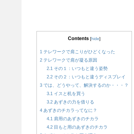
Contents
[
hide
]
1
テレワークで肩こりがひどくなった
2
テレワークで肩が凝る原因
2.1
その１：いつもと違う姿勢
2.2
その２：いつもと違うディスプレイ
3
では、どうやって、解決するのか・・・？
3.1
イスと机を買う
3.2
あずきの力を借りる
4
あずきのチカラってなに？
4.1
肩用のあずきのチカラ
4.2
目もと用のあずきのチカラ