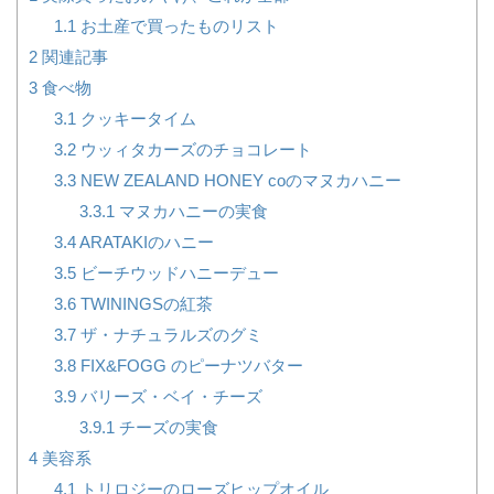
1.1
お土産で買ったものリスト
2
関連記事
3
食べ物
3.1
クッキータイム
3.2
ウッィタカーズのチョコレート
3.3
NEW ZEALAND HONEY coのマヌカハニー
3.3.1
マヌカハニーの実食
3.4
ARATAKIのハニー
3.5
ビーチウッドハニーデュー
3.6
TWININGSの紅茶
3.7
ザ・ナチュラルズのグミ
3.8
FIX&FOGG のピーナツバター
3.9
バリーズ・ベイ・チーズ
3.9.1
チーズの実食
4
美容系
4.1
トリロジーのローズヒップオイル