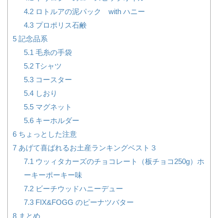
4.2
ロトルアの泥パック with ハニー
4.3
プロポリス石鹸
5
記念品系
5.1
毛糸の手袋
5.2
Tシャツ
5.3
コースター
5.4
しおり
5.5
マグネット
5.6
キーホルダー
6
ちょっとした注意
7
あげて喜ばれるお土産ランキングベスト３
7.1
ウッィタカーズのチョコレート（板チョコ250g）ホ
ーキーポーキー味
7.2
ビーチウッドハニーデュー
7.3
FIX&FOGG のピーナツバター
8
まとめ